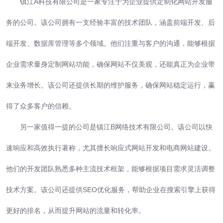
镇江A科技有限公司是一家专注于为企业提供定制化网站开发服
务的公司。该公司拥有一支经验丰富的技术团队，涵盖前端开发、后
端开发、数据库管理等多个领域。他们注重与客户的沟通，能够根据
企业需求量身定制网站功能，确保网站不仅美观，还能真正为企业带
来业务增长。该公司还提供长期的维护服务，确保网站稳定运行，赢
得了众多客户的信赖。
另一家值得一提的公司是镇江B网络技术有限公司。该公司以快
速响应和高效执行著称，尤其擅长响应式网站开发和电商网站建设。
他们的开发团队熟悉多种主流技术框架，能够根据项目需求灵活调整
技术方案。该公司还提供SEO优化服务，帮助企业在搜索引擎上获得
更好的排名，从而提升网站的流量和转化率。