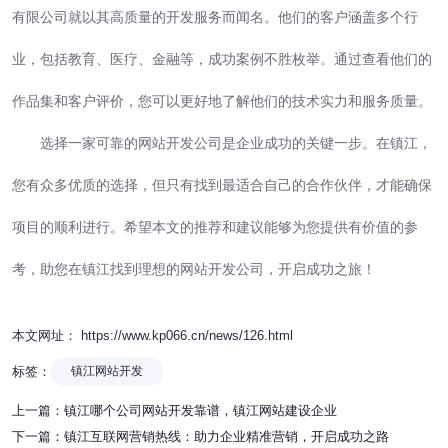
有限公司就以其高质量的开发服务而闻名。他们的客户涵盖多个行
业，包括教育、医疗、金融等，成功案例不胜枚举。通过查看他们的
作品集和客户评价，您可以更好地了解他们的技术实力和服务质量。
选择一家可靠的网站开发公司是企业成功的关键一步。在镇江，
您有众多优质的选择，但只有找到最适合自己的合作伙伴，才能确保
项目的顺利进行。希望本文的推荐和建议能够为您提供有价值的参
考，助您在镇江找到理想的网站开发公司，开启成功之旅！
本文网址： https://www.kp066.cn/news/126.html
标签：
镇江网站开发
上一篇：
镇江哪个公司网站开发靠谱，镇江网站建设企业
下一篇：
镇江互联网营销热线：助力企业精准营销，开启成功之路