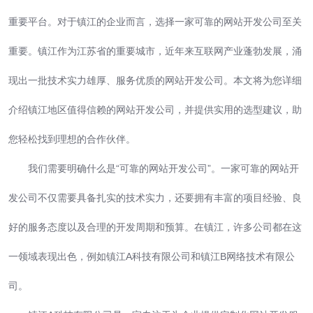
重要平台。对于镇江的企业而言，选择一家可靠的网站开发公司至关
重要。镇江作为江苏省的重要城市，近年来互联网产业蓬勃发展，涌
现出一批技术实力雄厚、服务优质的网站开发公司。本文将为您详细
介绍镇江地区值得信赖的网站开发公司，并提供实用的选型建议，助
您轻松找到理想的合作伙伴。
我们需要明确什么是“可靠的网站开发公司”。一家可靠的网站开
发公司不仅需要具备扎实的技术实力，还要拥有丰富的项目经验、良
好的服务态度以及合理的开发周期和预算。在镇江，许多公司都在这
一领域表现出色，例如镇江A科技有限公司和镇江B网络技术有限公
司。