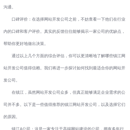
沟通。
口碑评价：在选择网站开发公司之前，不妨查看一下他们在行业
内的口碑和客户评价。真实的反馈往往能够揭示一家公司的优缺点，
帮助你更好地做出决策。
通过以上几个方面的综合评估，你可以更清晰地了解哪些镇江网
站开发公司值得信赖。我们将进一步探讨如何找到最适合你的网站开
发公司。
在镇江，虽然网站开发公司众多，但真正能够满足企业需求的公
司并不多。以下是一些值得推荐的镇江网站开发公司，以及选择它们
的原因。
镇江A公司：这是一家专注于高端网站建设的公司，拥有多年行