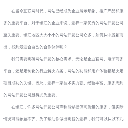
在当今互联网时代，网站已经成为企业展示形象、推广产品和服
务的重要平台。对于镇江的企业来说，选择一家优秀的网站开发公司
至关重要。镇江地区大大小小的网站开发公司众多，如何从中脱颖而
出，找到最适合自己的合作伙伴呢？
我们需要明确网站开发的核心需求。无论是企业官网、电子商务
平台，还是定制化的行业解决方案，网站的功能和用户体验都是决定
项目成功的关键。因此，选择一家技术实力强、经验丰富、服务周到
的网站开发公司显得尤为重要。
在镇江，许多网站开发公司声称能够提供高质量的服务，但实际
情况可能参差不齐。为了帮助你做出明智的选择，我们可以从以下几