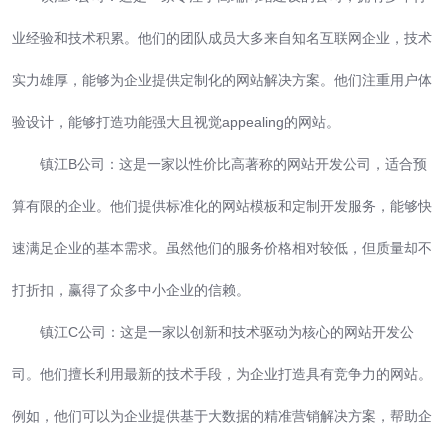
业经验和技术积累。他们的团队成员大多来自知名互联网企业，技术
实力雄厚，能够为企业提供定制化的网站解决方案。他们注重用户体
验设计，能够打造功能强大且视觉appealing的网站。
镇江B公司：这是一家以性价比高著称的网站开发公司，适合预
算有限的企业。他们提供标准化的网站模板和定制开发服务，能够快
速满足企业的基本需求。虽然他们的服务价格相对较低，但质量却不
打折扣，赢得了众多中小企业的信赖。
镇江C公司：这是一家以创新和技术驱动为核心的网站开发公
司。他们擅长利用最新的技术手段，为企业打造具有竞争力的网站。
例如，他们可以为企业提供基于大数据的精准营销解决方案，帮助企