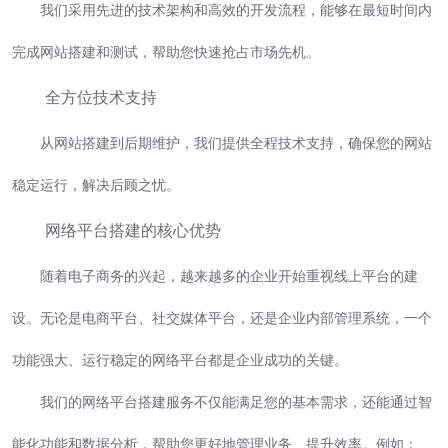
我们采用先进的技术架构和高效的开发流程，能够在最短时间内
完成网站搭建和测试，帮助您快速抢占市场先机。
全方位技术支持
从网站搭建到后期维护，我们提供全程技术支持，确保您的网站
稳定运行，解决后顾之忧。
网络平台搭建的核心优势
随着电子商务的兴起，越来越多的企业开始重视线上平台的建
设。无论是电商平台、社交媒体平台，还是企业内部管理系统，一个
功能强大、运行稳定的网络平台都是企业成功的关键。
我们的网络平台搭建服务不仅能满足您的基本需求，还能通过智
能化功能和数据分析，帮助您更好地管理业务、提升效率。例如：