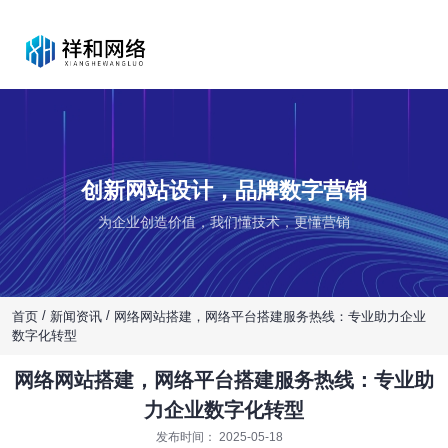
创新网站设计，品牌数字营销
为企业创造价值，我们懂技术，更懂营销
/
/
首页
新闻资讯
网络网站搭建，网络平台搭建服务热线：专业助力企业
数字化转型
网络网站搭建，网络平台搭建服务热线：专业助
力企业数字化转型
发布时间： 2025-05-18