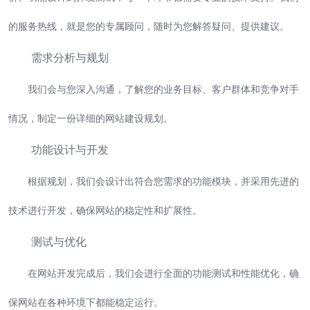
的服务热线，就是您的专属顾问，随时为您解答疑问、提供建议。
需求分析与规划
我们会与您深入沟通，了解您的业务目标、客户群体和竞争对手
情况，制定一份详细的网站建设规划。
功能设计与开发
根据规划，我们会设计出符合您需求的功能模块，并采用先进的
技术进行开发，确保网站的稳定性和扩展性。
测试与优化
在网站开发完成后，我们会进行全面的功能测试和性能优化，确
保网站在各种环境下都能稳定运行。