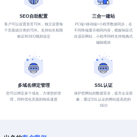
SEO自助配置
三合一建站
客户可以设置首页TDK，独立设置每
PC端+移动端+小程序数据同步，在
个页面或分类的TDK。支持站长权限
不同终端显示相同内容，模板响应式
验证和SEO规则设定
自适应网站，小程序同样支持拖拽式
编辑模块
多域名绑定管理
SSL认证
您可以绑定多个域名，方便您的管
保护您网站的数据安全，提升企业形
理，同时优化页面的响应速度
象，通过SSL认证的网站提高您的
SEO