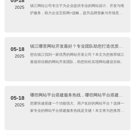
05-18
助力企业互联网。
镇江网站公司专注于为企业提供专业的网站设计、开发与维
2025
护服务，助力企业互联网+战略，提升品牌形象与市场竞争
力。
镇江哪里网站开发最好？专业团队助您打造优质网
05-18
站
想在镇江找到一家优秀的网站开发公司？本文为您推荐镇江
2025
最值得信赖的网站开发团队，助您轻松实现网站建设目标。
哪些网站平台搭建服务热线，哪些网站平台搭建服
05-18
务热线好
想要快速搭建一个功能强大、用户友好的网站平台？选择一
2025
家专业的网站平台搭建服务热线是关键！本文将为您推荐几
款值得信赖的平台搭建服务热线，助您轻松实现网站梦想。