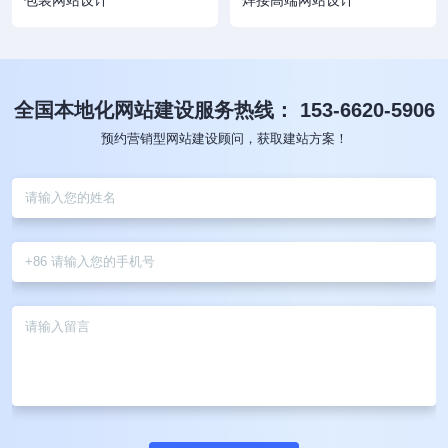
全国本地化网站建设服务热线： 153-6620-5906
预约营销型网站建设顾问，获取建站方案！